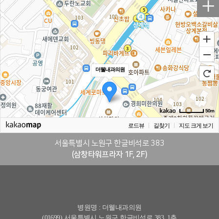
+
더웰내과의원
50m
로드뷰
길찾기
지도 크게 보기
서울특별시 노원구 한글비석로 383
(삼창타워프라자 1F, 2F)
병원명 : 더웰내과의원
(01699) 서울특별시 노원구 한글비석로 383, 1층